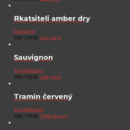
Rkatsiteli amber dry
Dakishvili
DKK
270.00
Læs mere
Sauvignon
Mrva&Stanko
DKK
150.00
Læs mere
Tramín červený
Mrva&Stanko
DKK
170.00
Tilføj til kurv