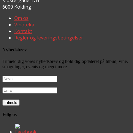
Klostergade 17B
6000 Kolding
Om os
Vinoteka
Kontakt
Regler og leveringsbetingelser
Nyhedsbrev
Tilmeld dig vores nyhedsbrev og hold dig opdateret på tilbud, vine,
smagninger, events og meget mere
Følg os