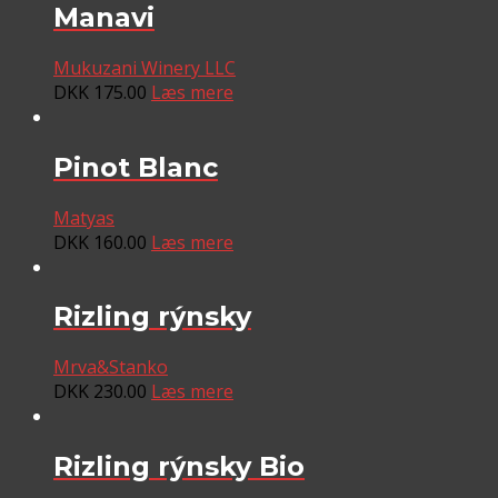
Manavi
Mukuzani Winery LLC
DKK
175.00
Læs mere
Pinot Blanc
Matyas
DKK
160.00
Læs mere
Rizling rýnsky
Mrva&Stanko
DKK
230.00
Læs mere
Rizling rýnsky Bio