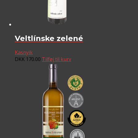
Veltlínske zelené
Kasnyik
DKK
170.00
Tilføj til kurv