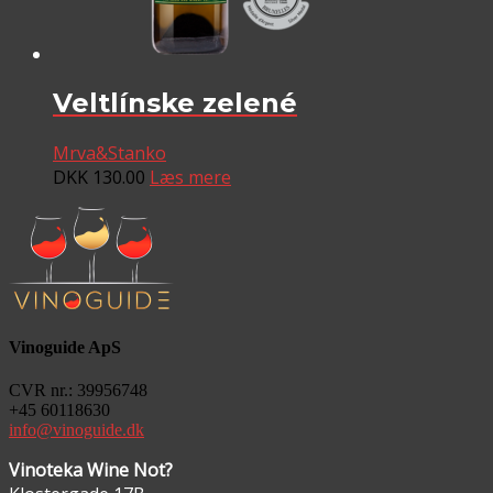
Veltlínske zelené
Mrva&Stanko
DKK
130.00
Læs mere
Vinoguide ApS
CVR nr.: 39956748
+45 60118630
info@vinoguide.dk
Vinoteka Wine Not?