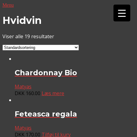
Menu
▼
Hvidvin
▼
Viser alle 19 resultater
Chardonnay Bio
Matyas
DKK
160.00
Læs mere
Feteasca regala
Matyas
DKK
170.00
Tilføj til kurv