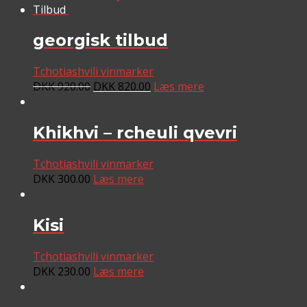
Tilbud
georgisk tilbud
Tchotiashvili vinmarker
DKK
920.00
DKK
820.00
Læs mere
Khikhvi – rcheuli qvevri
Tchotiashvili vinmarker
DKK
300.00
Læs mere
Kisi
Tchotiashvili vinmarker
DKK
230.00
Læs mere