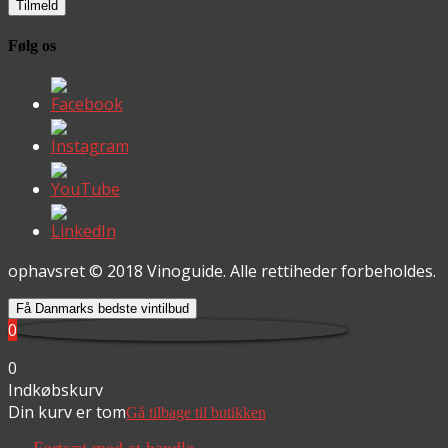
Følg os
ophavsret © 2018 Vinoguide. Alle rettiheder forbeholdes.
Få Danmarks bedste vintilbud
0
0
Indkøbskurv
Din kurv er tom
Gå tilbage til butikken