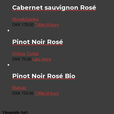
Cabernet sauvignon Rosé
Mrva&Stanko
DKK
170.00
Tilføj til kurv
Pinot Noir Rosé
Vinhus Tomai
DKK
75.00
Læs mere
Pinot Noir Rosé Bio
Matyas
DKK
150.00
Tilføj til kurv
Vinoguide ApS