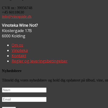
CVR nr.: 39956748
+45 60118630
info@vinoguide.dk
Vinoteka Wine Not?
Klostergade 17B
6000 Kolding
Om os
Vinoteka
Kontakt
Regler og leveringsbetingelser
Nyhedsbrev
Tilmeld dig vores nyhedsbrev og hold dig opdateret på tilbud, vine, 