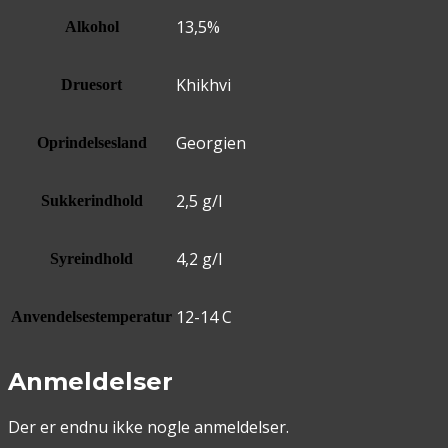
13,5%
Alkohol
Khikhvi
Druesort
Georgien
Oprindelsesland
2,5 g/l
Sukkerindhold
4,2 g/l
Syreindhold
12-14 C
Anvendelsestemperatur
Anmeldelser
Der er endnu ikke nogle anmeldelser.