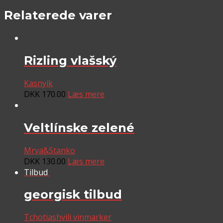
Relaterede varer
Rizling vlašský
Kasnyik
DKK
170.00
Læs mere
Veltlínske zelené
Mrva&Stanko
DKK
130.00
Læs mere
Tilbud
georgisk tilbud
Tchotiashvili vinmarker