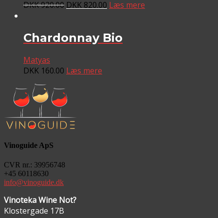
DKK
920.00
DKK
820.00
Læs mere
Chardonnay Bio
Matyas
DKK
160.00
Læs mere
Vinoguide ApS
CVR nr.: 39956748
+45 60118630
info@vinoguide.dk
Vinoteka Wine Not?
Klostergade 17B