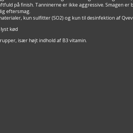
 kraftfuld på finish. Tanninerne er ikke aggressive. Smagen 
dig eftersmag.
terialer, kun sulfitter (SO2) og kun til desinfektion af Qvevr
 lyst kød
rupper, især højt indhold af B3 vitamin.