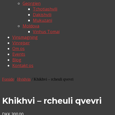
Georgien
Tchotiashvili
Dakishvili
Mukuzani
Moldova
Vinhus Tomai
Vinsmagning
Vinrejser
Om os
Events
Blog
Kontakt os
Forside
/
Hvidvin
/ Khikhvi – rcheuli qvevri
Khikhvi – rcheuli qvevri
DKK
300.00