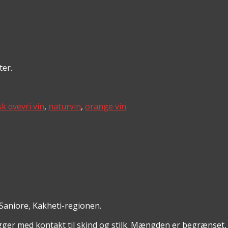
ter.
k qvevri vin
,
naturvin
,
orange vin
 Saniore, Kakheti-regionen.
gger med kontakt til skind og stilk. Mængden er begrænset, 