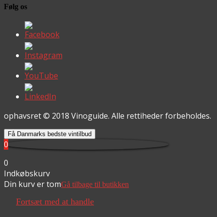
Følg os
ophavsret © 2018 Vinoguide. Alle rettiheder forbeholdes.
Få Danmarks bedste vintilbud
0
0
Indkøbskurv
Din kurv er tom
Gå tilbage til butikken
Fortsæt med at handle