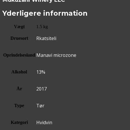
Yderligere information
Vægt
1.5 kg
Rkatsiteli
Druesort
Manavi microzone
Oprindelsesland
13%
Alkohol
2017
År
Tør
Type
Hvidvin
Kategori