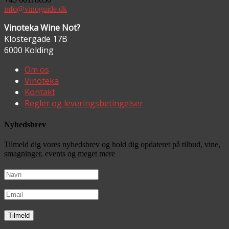
info@vinoguide.dk
Vinoteka Wine Not?
Klostergade 17B
6000 Kolding
Om os
Vinoteka
Kontakt
Regler og leveringsbetingelser
Nyhedsbrev
Tilmeld dig vores nyhedsbrev og hold dig opdateret på tilbud, vine,
smagninger, events og meget mere