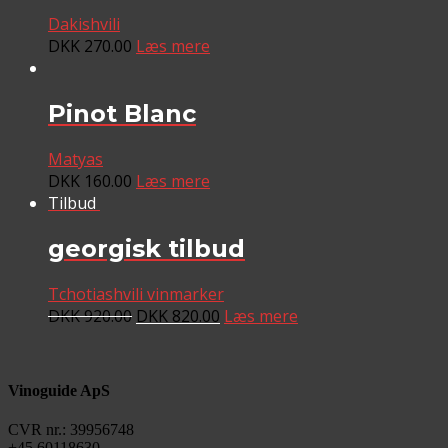
Dakishvili
DKK
270.00
Læs mere
Pinot Blanc
Matyas
DKK
160.00
Læs mere
Tilbud
georgisk tilbud
Tchotiashvili vinmarker
DKK
920.00
DKK
820.00
Læs mere
Vinoguide ApS
CVR nr.: 39956748
+45 60118630