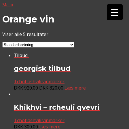
Menu
▼
Orange vin
▼
Viser alle 5 resultater
Tilbud
georgisk tilbud
Tchotiashvili vinmarker
DKK
920.00
DKK
820.00
Læs mere
Khikhvi – rcheuli qvevri
Tchotiashvili vinmarker
DKK
300.00
Læs mere