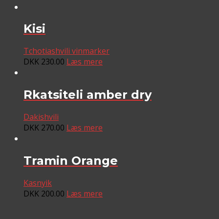
Kisi
Tchotiashvili vinmarker
DKK
230.00
Læs mere
Rkatsiteli amber dry
Dakishvili
DKK
270.00
Læs mere
Tramin Orange
Kasnyik
DKK
200.00
Læs mere