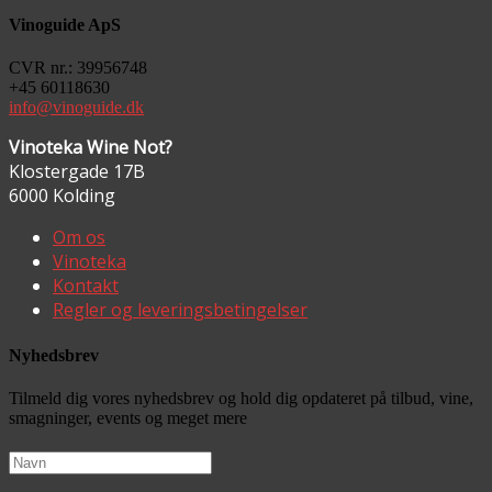
Vinoguide ApS
CVR nr.: 39956748
+45 60118630
info@vinoguide.dk
Vinoteka Wine Not?
Klostergade 17B
6000 Kolding
Om os
Vinoteka
Kontakt
Regler og leveringsbetingelser
Nyhedsbrev
Tilmeld dig vores nyhedsbrev og hold dig opdateret på tilbud, vine,
smagninger, events og meget mere