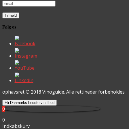
Følg os
ophavsret © 2018 Vinoguide. Alle rettiheder forbeholdes.
Få Danmarks bedste vintilbud
0
0
Indkøbskurv