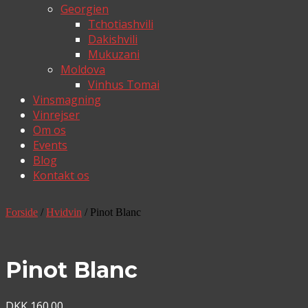
Georgien
Tchotiashvili
Dakishvili
Mukuzani
Moldova
Vinhus Tomai
Vinsmagning
Vinrejser
Om os
Events
Blog
Kontakt os
Forside
/
Hvidvin
/ Pinot Blanc
Pinot Blanc
DKK
160.00