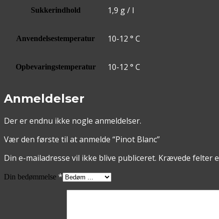
1,9 g / l
Sukkerindhold
10-12 ° C
Anvendelsestemperatur
10-12 ° C
Opbevaringstemperatur
Anmeldelser
Der er endnu ikke nogle anmeldelser.
Vær den første til at anmelde “Pinot Blanc”
Din e-mailadresse vil ikke blive publiceret.
Krævede felter 
*
Din bedømmelse