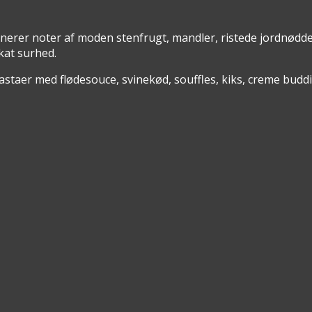
inerer noter af moden stenfrugt, mandler, ristede jordnødd
kat surhed.
g pastaer med flødesouce, svinekød, souffles, kiks, creme budd