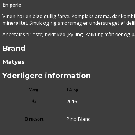
En perle
Vinen har en blød gullig farve. Kompleks aroma, der komb
mineralitet. Smuk og rig smørsmag er understreget af deli
Anbefales til: oste; hvidt kød (kylling, kalkun); måltider o
Brand
Matyas
Yderligere information
Vægt
1.5 kg
2016
År
Pino Blanc
Druesort