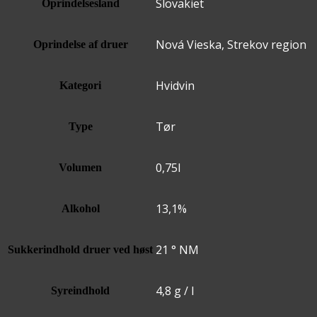
Slovakiet
Oprindelsesland
Nová Vieska, Strekov region
Oprindelse af druer
Hvidvin
Kategori
Tør
Type
0,75l
Volumen
13,1%
Alkohol
21 ° NM
Sukkerindhold druer ved høst
4,8 g / l
Syreindhold