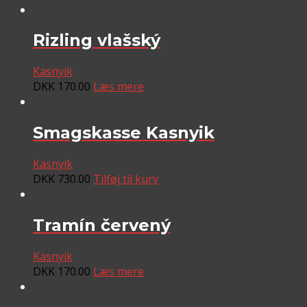
Rizling vlašský
Kasnyik
DKK
170.00
Læs mere
Smagskasse Kasnyik
Kasnyik
DKK
730.00
Tilføj til kurv
Tramín červený
Kasnyik
DKK
170.00
Læs mere