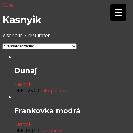
Menu
▼
Kasnyik
▼
Viser alle 7 resultater
Dunaj
Kasnyik
DKK
225.00
Tilføj til kurv
Frankovka modrá
Kasnyik
DKK
180.00
Læs mere