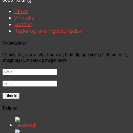
6000 Kolding
Om os
Vinoteka
Kontakt
Regler og leveringsbetingelser
Nyhedsbrev
Tilmeld dig vores nyhedsbrev og hold dig opdateret på tilbud, vine,
smagninger, events og meget mere
Følg os