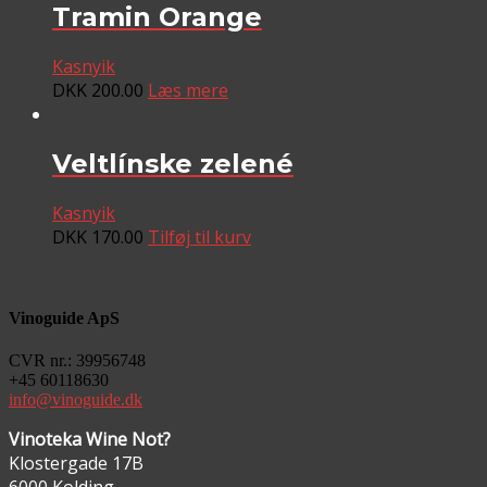
Tramin Orange
Kasnyik
DKK
200.00
Læs mere
Veltlínske zelené
Kasnyik
DKK
170.00
Tilføj til kurv
Vinoguide ApS
CVR nr.: 39956748
+45 60118630
info@vinoguide.dk
Vinoteka Wine Not?
Klostergade 17B