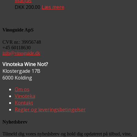
Matyas
DKK
200.00
Læs mere
Vinoguide ApS
CVR nr.: 39956748
+45 60118630
info@vinoguide.dk
Vinoteka Wine Not?
Klostergade 17B
6000 Kolding
Om os
Vinoteka
Kontakt
Regler og leveringsbetingelser
Nyhedsbrev
Tilmeld dig vores nyhedsbrev og hold dig opdateret på tilbud, vine,