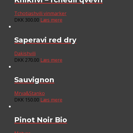
Tchotiashvili vinmarker
DKK
300.00
Læs mere
Saperavi red dry
Dakishvili
DKK
270.00
Læs mere
Sauvignon
Mrva&Stanko
DKK
150.00
Læs mere
Pinot Noir Bio