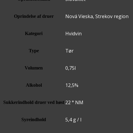
Nová Vieska, Strekov region
Oprindelse af druer
Hvidvin
Kategori
Tør
Type
0,75l
Volumen
12,5%
Alkohol
22 ° NM
Sukkerindhold druer ved høst
5,4 g / l
Syreindhold