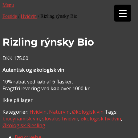
Menu
▼
Forside
/
Hvidvin
/ Rizling rýnsky Bio
▼
Rizling rýnsky Bio
DKK
175.00
Autentisk og økologisk vin
10% rabat ved køb af 6 flasker.
Fragtfri levering ved køb over 1000 kr.
Ikke på lager
Kategorier:
Hvidvin
,
Naturvin
,
Økologisk vin
Tags:
biodynamisk vin
,
slovakis hvidvin
,
økologisk hvidvin
,
Økologisk Riesling
Beskrivelse