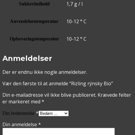
1,7 g / l
Sukkerindhold
10-12 ° C
Anvendelsestemperatur
10-12 ° C
Opbevaringstemperatur
Anmeldelser
Der er endnu ikke nogle anmeldelser.
Vær den første til at anmelde “Rizling rýnsky Bio”
Din e-mailadresse vil ikke blive publiceret.
Krævede felter
er markeret med
*
*
Din bedømmelse
Din anmeldelse
*