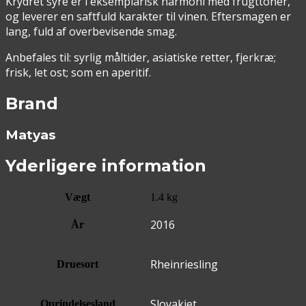
Krydret syre er i eksemplarisk harmoni med frugttoner,
og leverer en saftfuld karakter til vinen. Eftersmagen er
lang, fuld af overbevisende smag.
Anbefales til: syrlig måltider, asiatiske retter, fjerkræ;
frisk, let ost; som en aperitif.
Brand
Matyas
Yderligere information
Vægt
1.4 kg
2016
År
Rheinriesling
Druesort
Slovakiet
Oprindelsesland