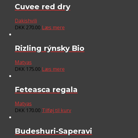
Cuvee red dry
Dakishvili
DKK
270.00
Læs mere
Rizling rýnsky Bio
Matyas
DKK
175.00
Læs mere
Feteasca regala
Matyas
DKK
170.00
Tilføj til kurv
Budeshuri-Saperavi