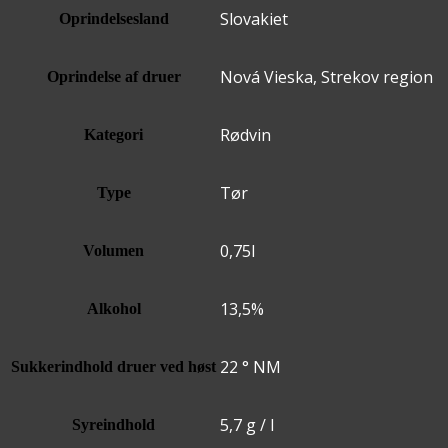
Slovakiet
Oprindelsesland
Nová Vieska, Strekov region
Oprindelse af druer
Rødvin
Kategori
Tør
Type
0,75l
Volumen
13,5%
Alkohol
22 ° NM
Sukkerindhold druer ved høst
5,7 g / l
Syreindhold