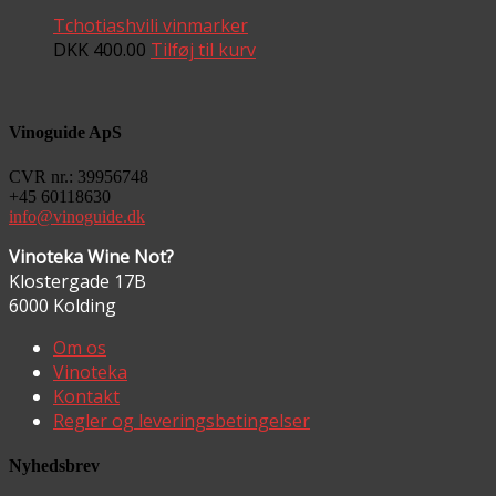
Tchotiashvili vinmarker
DKK
400.00
Tilføj til kurv
Vinoguide ApS
CVR nr.: 39956748
+45 60118630
info@vinoguide.dk
Vinoteka Wine Not?
Klostergade 17B
6000 Kolding
Om os
Vinoteka
Kontakt
Regler og leveringsbetingelser
Nyhedsbrev