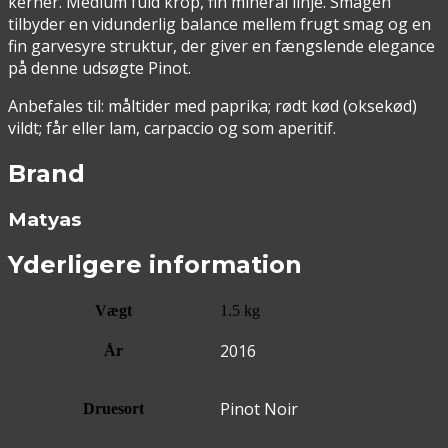
kerner. Medium fuld krop, fin mineral linje. Smagen
tilbyder en vidunderlig balance mellem frugt smag og en
fin garvesyre struktur, der giver en fængslende elegance
på denne udsøgte Pinot.
Anbefales til: måltider med paprika; rødt kød (oksekød)
vildt; får eller lam, carpaccio og som aperitif.
Brand
Matyas
Yderligere information
Vægt
1.5 kg
2016
År
Pinot Noir
Druesort