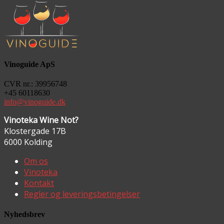
Vinoguide ApS
CVR nr.: 39956748
+45 60118630
info@vinoguide.dk
Vinoteka Wine Not?
Klostergade 17B
6000 Kolding
Om os
Vinoteka
Kontakt
Regler og leveringsbetingelser
Nyhedsbrev