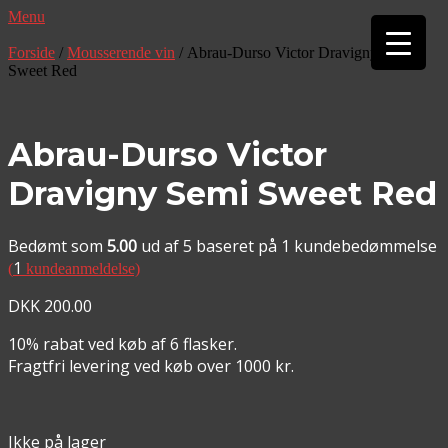
Menu
▼
Forside
/
Mousserende vin
/ Abrau-Durso Victor Dravigny Semi
▼
Sweet Red
Abrau-Durso Victor
Dravigny Semi Sweet Red
Bedømt som
5.00
ud af 5 baseret på
1
kundebedømmelse
1
(
kundeanmeldelse)
DKK
200.00
10% rabat ved køb af 6 flasker.
Fragtfri levering ved køb over 1000 kr.
Ikke på lager