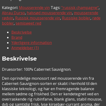
Kategori:
Mousserende vin
Tags:
"russisk champagne"
,
Abrau Durso
,
halvsød mousserende vin
,
mousserende
rødvin
,
Russisk mousserende vin
,
Russiske bobler
,
røde
bobler
,
semisweet red
Beskrivelse
Brand
Yderligere information
Anmeldelser (1)
Beskrivelse
Druesorter: 100% Cabernet Sauvignon.
Den oprindelige monosort rød mousserende vin fra
Cabernet-Sauvignon-sorten er skabt i henhold til den
klassiske teknologi, og har en fremragende balance
mellem sødme og friskhed. Den er kendetegnet ved en
overraskende rig rubinfarve, blank glans, stabil mousse,
dyb og samtidig frisk, lyse kirsebær-currant aroma, der