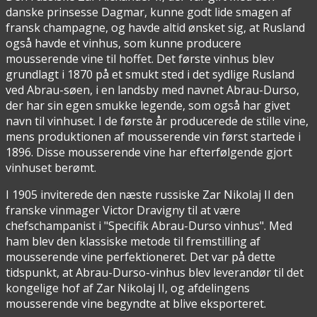
danske prinsesse Dagmar, kunne godt lide smagen af
fransk champagne, og havde altid ønsket sig, at Rusland
også havde et vinhus, som kunne producere
mousserende vine til hoffet. Det første vinhus blev
grundlagt i 1870 på et smukt sted i det sydlige Rusland
ved Abrau-søen, i en landsby med navnet Abrau-Durso,
der har sin egen smukke legende, som også har givet
navn til vinhuset. I de første år producerede de stille vine,
mens produktionen af mousserende vin først startede i
1896. Disse mousserende vine har efterfølgende gjort
vinhuset berømt.
I 1905 inviterede den næste russiske Zar Nikolaj II den
franske vinmager Victor Dravigny til at være
chefschampanist i "Specifik Abrau-Durso vinhus". Med
ham blev den klassiske metode til fremstilling af
mousserende vine perfektioneret. Det var på dette
tidspunkt, at Abrau-Durso-vinhus blev leverandør til det
kongelige hof af Zar Nikolaj II, og afdelingens
mousserende vine begyndte at blive eksporteret.