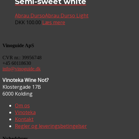
Semi-sweet white
Abrau Durso
Abrau Durso Light
DKK
100.00
Læs mere
Vinoguide ApS
CVR nr.: 39956748
+45 60118630
info@vinoguide.dk
Vinoteka Wine Not?
Klostergade 17B
6000 Kolding
Om os
Vinoteka
Kontakt
Regler og leveringsbetingelser
Nyhedsbrev