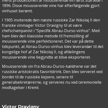
mens produktionen af mousserende vin først startede i
1896. Disse mousserende vine har efterfølgende gjort
vinhuset berømt.
I 1905 inviterede den næste russiske Zar Nikolaj II den
franske vinmager Victor Dravigny til at være
chefschampanist i "Specifik Abrau-Durso vinhus". Med
ham blev den klassiske metode til fremstilling af
mousserende vine perfektioneret. Det var på dette
tidspunkt, at Abrau-Durso-vinhus blev leverandør til det
kongelige hof af Zar Nikolaj II, og afdelingens
mousserende vine begyndte at blive eksporteret.
Mousserende vin fra Abrau-Durso-kældrene var det
russiske aristokratis favoritdrink. Den blev serveret ved
bordet til de russiske kejsere, senere til
generalsekretærerne, og serveres nu ved ceremonielle
modtagelser i Kreml.
Victor Dravigny