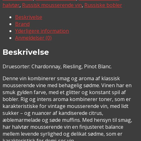
halvtør
,
Russisk mousserende vin
,
Russiske bobler
Beskrivelse
Brand
Yderligere information
Anmeldelser (0)
Beskrivelse
Druesorter: Chardonnay, Riesling, Pinot Blanc.
Denne vin kombinerer smag og aroma af klassisk
mousserende vine med behagelig sødme. Vinen har en
smuk gylden farve, med et glitter og konstant spil af
bobler. Rig og intens aroma kombinerer toner, som er
karakteristiske for vintage mousserende vin, med lidt
sukker – og nuancer af kandiserede citrus,
æblemarmelade og søde muffins. Med hensyn til smag,
har halvtør mousserende vin en finjusteret balance
mellem levende syrlighed og delikat sødme, som er
karakteristisk for demi-sec vin.