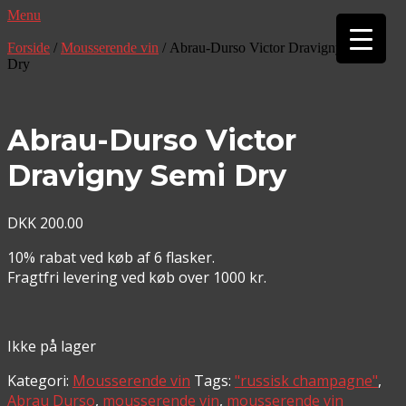
Menu
▼
Forside
/
Mousserende vin
/ Abrau-Durso Victor Dravigny Semi
▼
Dry
Abrau-Durso Victor
Dravigny Semi Dry
DKK
200.00
10% rabat ved køb af 6 flasker.
Fragtfri levering ved køb over 1000 kr.
Ikke på lager
Kategori:
Mousserende vin
Tags:
"russisk champagne"
,
Abrau Durso
,
mousserende vin
,
mousserende vin