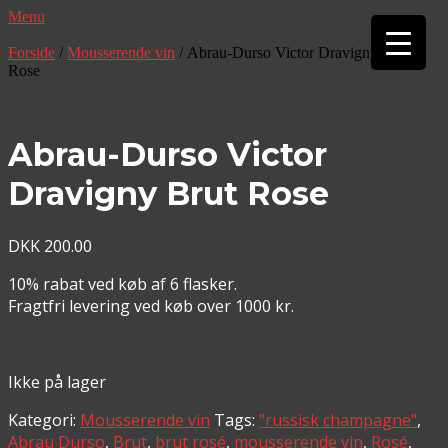
Menu
▼
Forside
/
Mousserende vin
/ Abrau-Durso Victor Dravigny Brut
▼
Rose
Abrau-Durso Victor
Dravigny Brut Rose
DKK
200.00
10% rabat ved køb af 6 flasker.
Fragtfri levering ved køb over 1000 kr.
Ikke på lager
Kategori:
Mousserende vin
Tags:
"russisk champagne"
,
Abrau Durso
,
Brut
,
brut rosé
,
mousserende vin
,
Rosé
,