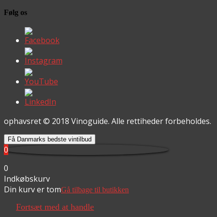
Følg os
ophavsret © 2018 Vinoguide. Alle rettiheder forbeholdes.
Få Danmarks bedste vintilbud
0
0
Indkøbskurv
Din kurv er tom
Gå tilbage til butikken
Fortsæt med at handle