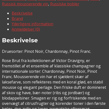
Russisk mousserende vin
,
Russiske bobler
Beskrivelse
Brand
Yderligere information
Anmeldelser (0)
Beskrivelse
Druesorter: Pinot Noir, Chardonnay, Pinot Franc.
Rose Brut fra kollektionen af Victor Dravigny, er
fremstillet af et ensemble af klassiske champagner og
internationale sorter: Chardonnay, Pinot Noir, Pinot
Franc. Mousserende vin har et sjældent skær af
laksefarve, som reflekteres med en koral glød, en stabil
mousse og elegant perlage. Den friske duft er domineret
af skov og have, bær-noter (ribs og jordbær) og
blodappelsiner. Smagen er rig og forfriskende med en
overvægt af citrusfrugter og korender toner i den første
bølge, den ædle og lange aromatiske eftersmag.