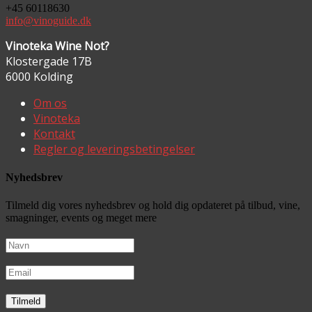
+45 60118630
info@vinoguide.dk
Vinoteka Wine Not?
Klostergade 17B
6000 Kolding
Om os
Vinoteka
Kontakt
Regler og leveringsbetingelser
Nyhedsbrev
Tilmeld dig vores nyhedsbrev og hold dig opdateret på tilbud, vine,
smagninger, events og meget mere