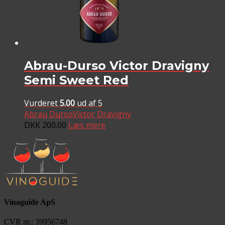
Abrau-Durso Victor Dravigny
Semi Sweet Red
Vurderet
5.00
ud af 5
Abrau Durso
Victor Dravigny
DKK
200.00
Læs mere
Vinoguide ApS
CVR nr.: 39956748