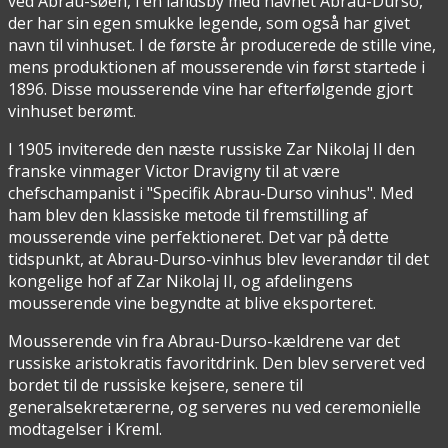
ved Abrau-søen, i en landsby med navnet Abrau-Durso,
der har sin egen smukke legende, som også har givet
navn til vinhuset. I de første år producerede de stille vine,
mens produktionen af mousserende vin først startede i
1896. Disse mousserende vine har efterfølgende gjort
vinhuset berømt.
I 1905 inviterede den næste russiske Zar Nikolaj II den
franske vinmager Victor Dravigny til at være
chefschampanist i "Specifik Abrau-Durso vinhus". Med
ham blev den klassiske metode til fremstilling af
mousserende vine perfektioneret. Det var på dette
tidspunkt, at Abrau-Durso-vinhus blev leverandør til det
kongelige hof af Zar Nikolaj II, og afdelingens
mousserende vine begyndte at blive eksporteret.
Mousserende vin fra Abrau-Durso-kældrene var det
russiske aristokratis favoritdrink. Den blev serveret ved
bordet til de russiske kejsere, senere til
generalsekretærerne, og serveres nu ved ceremonielle
modtagelser i Kreml.