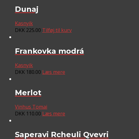
Dunaj
Kasnyik
DKK
225.00
Tilføj til kurv
Frankovka modrá
Kasnyik
DKK
180.00
Læs mere
Merlot
Vinhus Tomai
DKK
110.00
Læs mere
Saperavi Rcheuli Qvevri