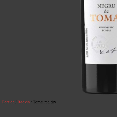
Forside
/
Rødvin
/ Tomai red dry