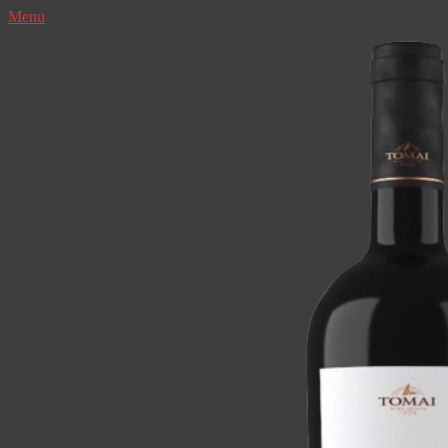
Menu
▼
▼