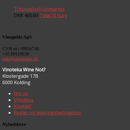
Tchotiashvili vinmarker
DKK
400.00
Tilføj til kurv
Vinoguide ApS
CVR nr.: 39956748
+45 60118630
info@vinoguide.dk
Vinoteka Wine Not?
Klostergade 17B
6000 Kolding
Om os
Vinoteka
Kontakt
Regler og leveringsbetingelser
Nyhedsbrev