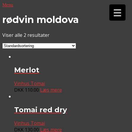
Menu
▼
rødvin moldova
▼
Viser alle 2 resultater
Merlot
Vinhus Tomai
DKK
110.00
Læs mere
Tomai red dry
Vinhus Tomai
DKK
130.00
Læs mere