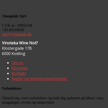
Vinoguide ApS
CVR nr.: 39956748
+45 60118630
info@vinoguide.dk
Vinoteka Wine Not?
Klostergade 17B
6000 Kolding
Om os
Vinoteka
Kontakt
Regler og leveringsbetingelser
Nyhedsbrev
Tilmeld dig vores nyhedsbrev og hold dig opdateret på tilbud, vine,
smagninger, events og meget mere