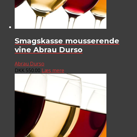
Smagskasse mousserende
vine Abrau Durso
Abrau Durso
DKK
550.00
Læs mere