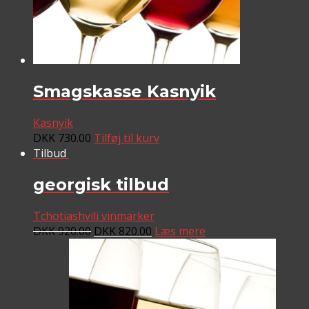
Smagskasse Kasnyik
Kasnyik
DKK
730.00
Tilføj til kurv
Tilbud
georgisk tilbud
Tchotiashvili vinmarker
DKK
920.00
DKK
820.00
Læs mere