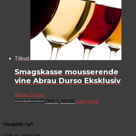
Tilbud
Smagskasse mousserende
vine Abrau Durso Eksklusiv
Abrau Durso
DKK
1,300.00
DKK
1,100.00
Læs mere
Vinoguide ApS
CVR nr.: 39956748