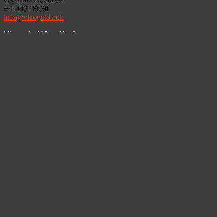
+45 60118630
info@vinoguide.dk
Vinoteka Wine Not?
Klostergade 17B
6000 Kolding
Om os
Vinoteka
Kontakt
Regler og leveringsbetingelser
Nyhedsbrev
Tilmeld dig vores nyhedsbrev og hold dig opdateret på tilbud, vine,
smagninger, events og meget mere