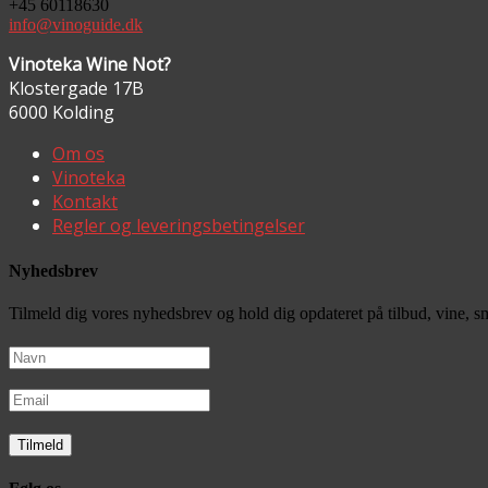
+45 60118630
info@vinoguide.dk
Vinoteka Wine Not?
Klostergade 17B
6000 Kolding
Om os
Vinoteka
Kontakt
Regler og leveringsbetingelser
Nyhedsbrev
Tilmeld dig vores nyhedsbrev og hold dig opdateret på tilbud, vine, 