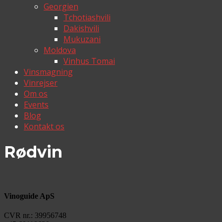
Georgien
Tchotiashvili
Dakishvili
Mukuzani
Moldova
Vinhus Tomai
Vinsmagning
Vinrejser
Om os
Events
Blog
Kontakt os
Rødvin
Vinoguide ApS
CVR nr.: 39956748